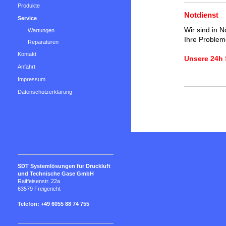
Produkte
Notdienst
Service
Wir sind in N
Wartungen
Ihre Proble
Reparaturen
Kontakt
Unsere 24h 
Anfahrt
Impressum
Datenschutzerklärung
SDT Systemlösungen für Druckluft
und Technische Gase GmbH
Raiffeisenstr. 22a
63579 Freigericht
Telefon: +49 6055 88 74 755